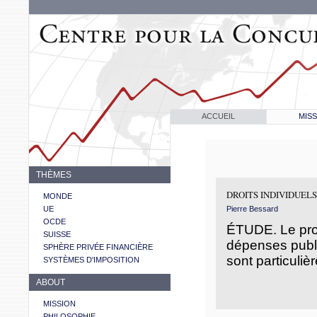
ACCUEIL
MISS
THÈMES
DROITS INDIVIDUELS
MONDE
UE
Pierre Bessard
OCDE
ÉTUDE. Le prob
SUISSE
dépenses publ
SPHÈRE PRIVÉE FINANCIÈRE
sont particuliè
SYSTÈMES D'IMPOSITION
ABOUT
MISSION
PHILOSOPHIE