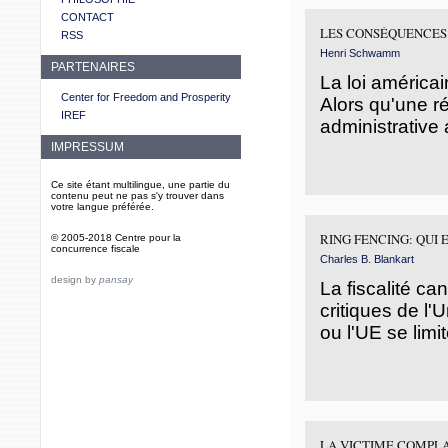
CONTACT
LES CONSÉQUENCES 
RSS
Henri Schwamm
PARTENAIRES
La loi américai
Center for Freedom and Prosperity
Alors qu'une r
IREF
administrative a
IMPRESSUM
Ce site étant multilingue, une partie du
contenu peut ne pas s'y trouver dans
votre langue préférée.
RING FENCING: QUI 
© 2005-2018 Centre pour la
concurrence fiscale
Charles B. Blankart
design by
pansay
La fiscalité ca
critiques de l'
ou l'UE se limi
LA VICTIME COMPLA